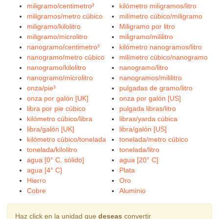
miligramo/centimetro³
kilómetro miligramos/litro
miligramos/metro cúbico
milímetro cúbico/miligramo
miligramo/kilolitro
Miligramo por litro
miligramo/microlitro
miligramo/mililitro
nanogramo/centimetro³
kilómetro nanogramos/litro
nanogramo/metro cúbico
milímetro cúbico/nanogramo
nanogramo/kilolitro
nanogramo/litro
nanogramo/microlitro
nanogramos/mililitro
onza/pie³
pulgadas de gramo/litro
onza por galón [UK]
onza por galón [US]
libra por pie cúbico
pulgada libras/litro
kilómetro cúbico/libra
libras/yarda cúbica
libra/galón [UK]
libra/galón [US]
kilómetro cúbico/tonelada
tonelada/metro cúbico
tonelada/kilolitro
tonelada/litro
agua [0° C, sólido]
agua [20° C]
agua [4° C]
Plata
Hierro
Oro
Cobre
Aluminio
Haz click en la unidad que
deseas
convertir