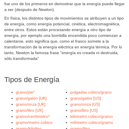
fue uno de los primeros en demostrar que la energía puede llegar
a ser (después de Newton).
En física, los distintos tipos de movimientos se atribuyen a un tipo
de energía, como energía potencial, cinética, electromagnética,
entre otros. Estos están procesando energía a otro tipo de
energía, por ejemplo una bombilla encendida poco comienzan a
calentarse, esto significa que, como el frasco somete a la
transformación de la energía eléctrica en energía térmica. Por lo
tanto, Newton la famosa frase "energía es creada ni destruida,
sólo transformada"
Tipos de Energía
grano/pie³
pulgadas cúbico/grano
grano/galón [UK]
grano/galón [US]
grano/onza [UK]
grano/onza [US]
grano/litro [UK]
grano/litro [US]
gramo/centimetro³
kilómetro cúbico/gramo
gramo/metro cúbico
milímetro cúbico/gramo
gramo/kilolitro
gramo/litro